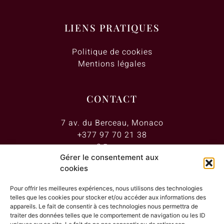
LIENS PRATIQUES
Politique de cookies
Mentions légales
CONTACT
7 av. du Berceau, Monaco
+377 97 70 21 38
myway2@monaco.mc
Gérer le consentement aux
cookies
HORAIRES
Pour offrir les meilleures expériences, nous utilisons des technologies
telles que les cookies pour stocker et/ou accéder aux informations des
Ouvert de 9h à 15h du lundi au vendredi
appareils. Le fait de consentir à ces technologies nous permettra de
traiter des données telles que le comportement de navigation ou les ID
Privatisation possible le soir